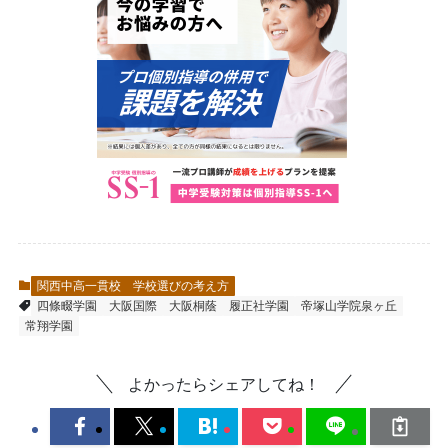
関西中高一貫校 学校選びの考え方
四條畷学園
大阪国際
大阪桐蔭
履正社学園
帝塚山学院泉ヶ丘
常翔学園
よかったらシェアしてね！