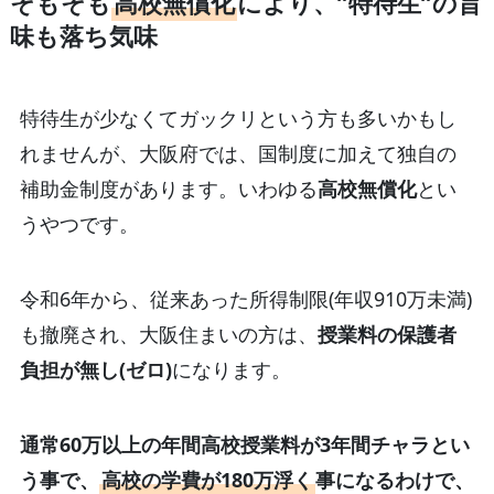
そもそも
高校無償化
により、”特待生”の旨
味も落ち気味
特待生が少なくてガックリという方も多いかもし
れませんが、大阪府では、国制度に加えて独自の
補助金制度があります。いわゆる
高校無償化
とい
うやつです。
令和6年から、従来あった所得制限(年収910万未満)
も撤廃され、大阪住まいの方は、
授業料の保護者
負担が無し(ゼロ)
になります。
通常60万以上の年間高校授業料が3年間チャラとい
う事で、
高校の学費が180万浮く
事になるわけで、