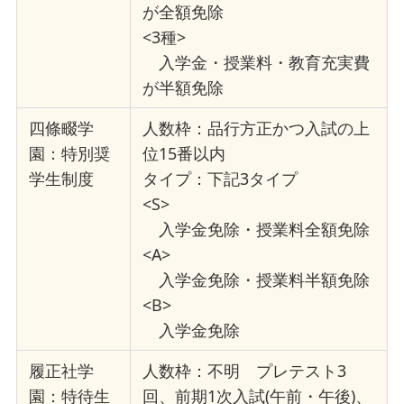
が全額免除
<3種>
入学金・授業料・教育充実費
が半額免除
四條畷学
人数枠：品行方正かつ入試の上
園：特別奨
位15番以内
学生制度
タイプ：下記3タイプ
<S>
入学金免除・授業料全額免除
<A>
入学金免除・授業料半額免除
<B>
入学金免除
履正社学
人数枠：不明 プレテスト3
園：特待生
回、前期1次入試(午前・午後)、