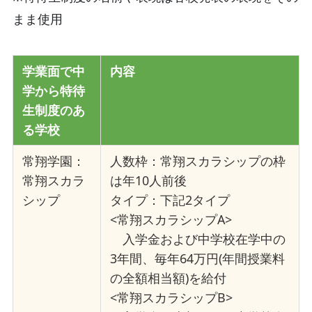
まま使用
学業面で中
内容
学から特待
生制度のあ
る学校
常翔学園：
人数枠：常翔スカラシップの枠
常翔スカラ
は年10人前後
シップ
タイプ：下記2タイプ
<
常翔スカラシップA>
入学金および中学校在学中の
3年間、毎年64万円(年間授業料
の全額相当額)を給付
<
常翔スカラシップB>